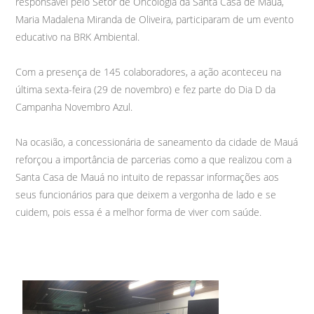
responsável pelo Setor de Oncologia da Santa Casa de Mauá,
Maria Madalena Miranda de Oliveira, participaram de um evento
educativo na BRK Ambiental.
Com a presença de 145 colaboradores, a ação aconteceu na
última sexta-feira (29 de novembro) e fez parte do Dia D da
Campanha Novembro Azul.
Na ocasião, a concessionária de saneamento da cidade de Mauá
reforçou a importância de parcerias como a que realizou com a
Santa Casa de Mauá no intuito de repassar informações aos
seus funcionários para que deixem a vergonha de lado e se
cuidem, pois essa é a melhor forma de viver com saúde.