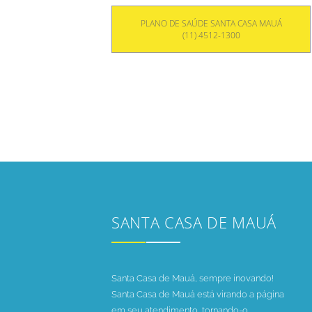
PLANO DE SAÚDE SANTA CASA MAUÁ
(11) 4512-1300
SANTA CASA DE MAUÁ
Santa Casa de Mauá, sempre inovando!
Santa Casa de Mauá está virando a página
em seu atendimento, tornando-o