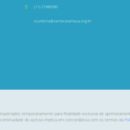
(11) 21988300
ouvidoria@santacasamaua.org.br
rmazenados temporariamente para finalidade exclusiva de aprimoramento 
 A continuidade do acesso implica em concordância com os termos da
Po