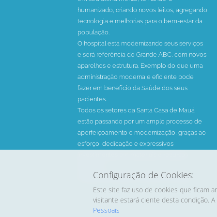
humanizado, criando novos leitos, agregando
tecnologia e melhorias para o bem-estar da
população.
O hospital está modernizando seus serviços
e será referência do Grande ABC, com novos
aparelhos e estrutura. Exemplo do que uma
administração moderna e eficiente pode
fazer em benefício da Saúde dos seus
pacientes.
Todos os setores da Santa Casa de Mauá
estão passando por um amplo processo de
aperfeiçoamento e modernização, graças ao
esforço, dedicação e expressivos
investimentos em materiais e recursos
humanos.
Configuração de Cookies:
Há 54 anos fazendo o melhor em saúde.
Este site faz uso de cookies que ficam a
visitante estará ciente desta condição.
Pessoais