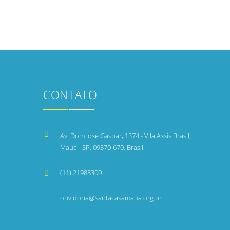
CONTATO
Av. Dom José Gaspar, 1374 - Vila Assis Brasil,
Mauá - SP, 09370-670, Brasil
(11) 21988300
ouvidoria@santacasamaua.org.br