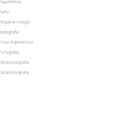
Paquimetria
Parto
Pequena cirurgia
Radiografia
Teste Ergométrico
Tomografia
Ultrassonografia
Ultrassonografia