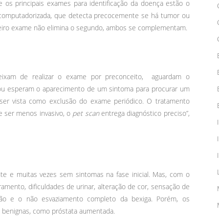
re os principais exames para identificação da doença estão o
computadorizada, que detecta precocemente se há tumor ou
eiro exame não elimina o segundo, ambos se complementam.
eixam de realizar o exame por preconceito, aguardam o
 ou esperam o aparecimento de um sintoma para procurar um
ser vista como exclusão do exame periódico. O tratamento
e ser menos invasivo, o
pet scan
entrega diagnóstico preciso”,
te e muitas vezes sem sintomas na fase inicial. Mas, com o
mento, dificuldades de urinar, alteração de cor, sensação de
ão e o não esvaziamento completo da bexiga. Porém, os
s benignas, como próstata aumentada.