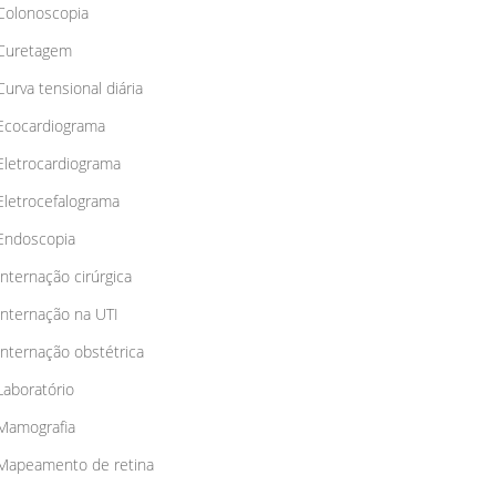
Colonoscopia
Curetagem
Curva tensional diária
Ecocardiograma
Eletrocardiograma
Eletrocefalograma
Endoscopia
Internação cirúrgica
Internação na UTI
Internação obstétrica
Laboratório
Mamografia
Mapeamento de retina