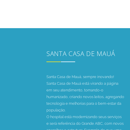
SANTA CASA DE MAUÁ
Santa Casa de Mauá, sempre inovando!
Santa Casa de Mauá está virando a página
em seu atendimento, tornando-o
humanizado, criando novos leitos, agregando
tecnologia e melhorias para o bem-estar da
população.
O hospital está modernizando seus serviços
e será referência do Grande ABC, com novos