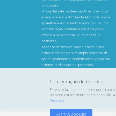
população.
O hospital está modernizando seus serviços
e será referência do Grande ABC, com novos
aparelhos e estrutura. Exemplo do que uma
administração moderna e eficiente pode
fazer em benefício da Saúde dos seus
pacientes.
Todos os setores da Santa Casa de Mauá
estão passando por um amplo processo de
aperfeiçoamento e modernização, graças ao
esforço, dedicação e expressivos
investimentos em materiais e recursos
humanos.
Configuração de Cookies:
Há 54 anos fazendo o melhor em saúde.
Este site faz uso de cookies que ficam a
visitante estará ciente desta condição.
Pessoais
ACEITAR COOKIES