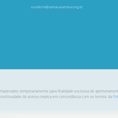
ouvidoria@santacasamaua.org.br
rmazenados temporariamente para finalidade exclusiva de aprimoramento 
 A continuidade do acesso implica em concordância com os termos da
Po