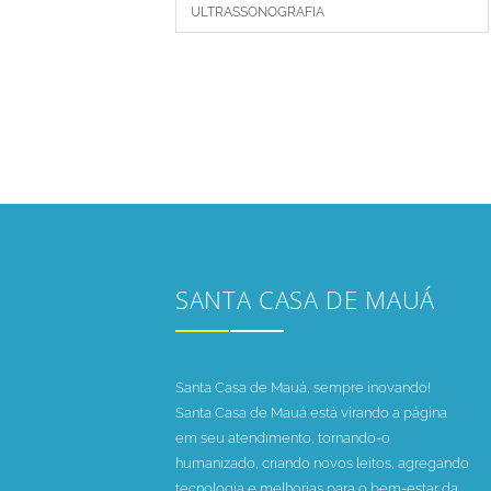
ULTRASSONOGRAFIA
SANTA CASA DE MAUÁ
Santa Casa de Mauá, sempre inovando!
Santa Casa de Mauá está virando a página
em seu atendimento, tornando-o
humanizado, criando novos leitos, agregando
tecnologia e melhorias para o bem-estar da