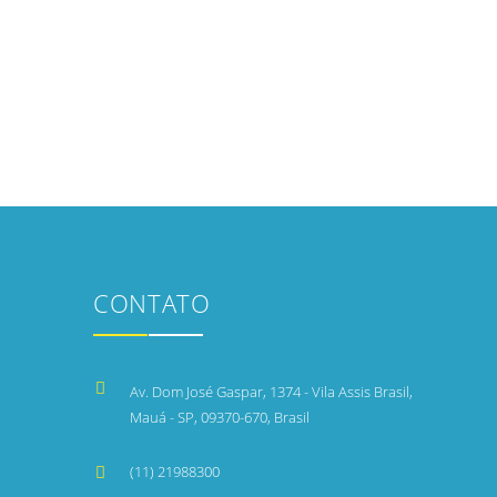
CONTATO
Av. Dom José Gaspar, 1374 - Vila Assis Brasil,
Mauá - SP, 09370-670, Brasil
(11) 21988300