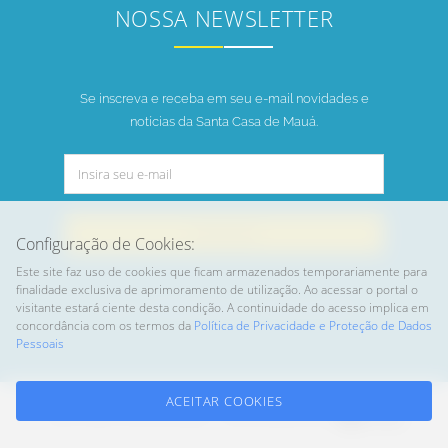
NOSSA NEWSLETTER
Se inscreva e receba em seu e-mail novidades e
notícias da Santa Casa de Mauá.
INSCREVER
Configuração de Cookies:
Este site faz uso de cookies que ficam armazenados temporariamente para
finalidade exclusiva de aprimoramento de utilização. Ao acessar o portal o
visitante estará ciente desta condição. A continuidade do acesso implica em
Home
Trabalhe Conosco
Planos de Saúde
concordância com os termos da
Política de Privacidade e Proteção de Dados
Pessoais
ACEITAR COOKIES
2026 Santa Casa de Mauá - Desenvolvimento