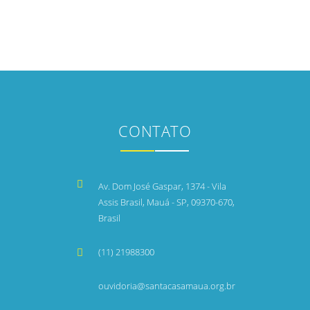
CONTATO
Av. Dom José Gaspar, 1374 - Vila
Assis Brasil, Mauá - SP, 09370-670,
Brasil
(11) 21988300
ouvidoria@santacasamaua.org.br