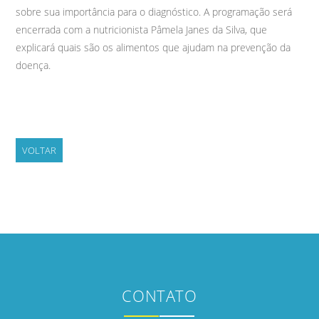
sobre sua importância para o diagnóstico. A programação será
encerrada com a nutricionista Pâmela Janes da Silva, que
explicará quais são os alimentos que ajudam na prevenção da
doença.
VOLTAR
CONTATO